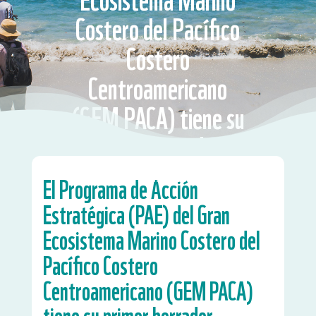
Costero del Pacífico
Costero
Centroamericano
(GEM PACA) tiene su
primer borrador
Proyecto Pacífico Sostenible
El Programa de Acción
Estratégica (PAE) del Gran
Ecosistema Marino Costero del
Pacífico Costero
Centroamericano (GEM PACA)