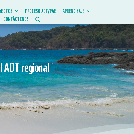
YECTOS
PROCESO ADT/PAE
APRENDIZAJE
CONTÁCTENOS
el ADT regional