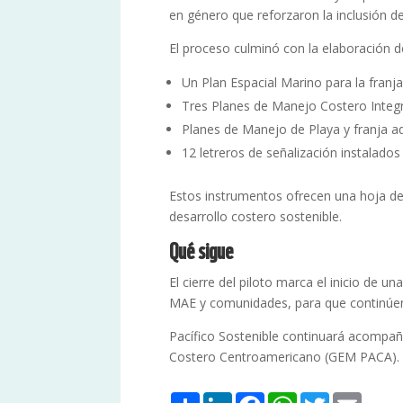
en género que reforzaron la inclusión 
El proceso culminó con la elaboración de
Un Plan Espacial Marino para la franja
Tres Planes de Manejo Costero Integr
Planes de Manejo de Playa y franja ad
12 letreros de señalización instalados 
Estos instrumentos ofrecen una hoja de 
desarrollo costero sostenible.
Qué sigue
El cierre del piloto marca el inicio de 
MAE y comunidades, para que continúen 
Pacífico Sostenible continuará acompañ
Costero Centroamericano (GEM PACA).
Share
LinkedIn
Facebook
WhatsApp
Twitter
Email