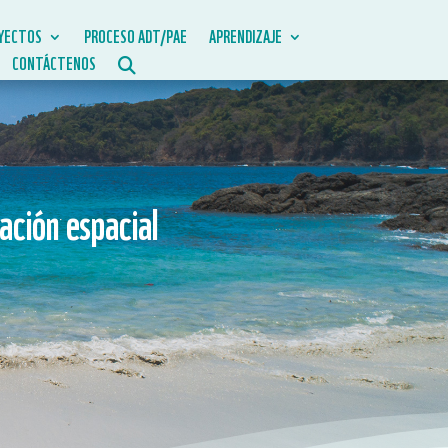
YECTOS
PROCESO ADT/PAE
APRENDIZAJE
CONTÁCTENOS
ación espacial