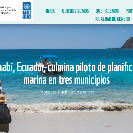
INICIO
QUIENES SOMOS
QUE HACEMOS
PRO
IGUALDAD DE GÉNERO
abí, Ecuador, culmina piloto de planific
marina en tres municipios
Proyecto Pacífico Sostenible