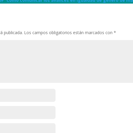
DF “Cómo comunicar los avances en igualdad de género de ma
á publicada.
Los campos obligatorios están marcados con
*