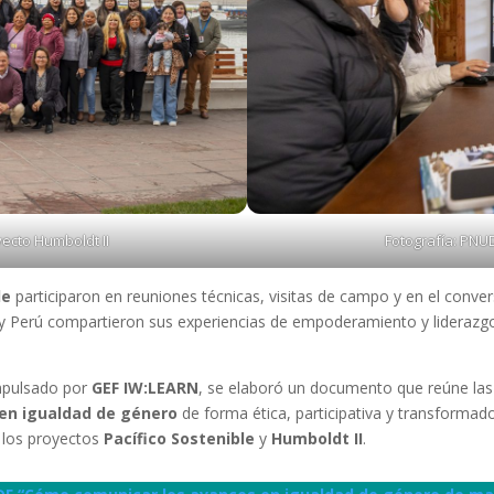
ecto Humboldt II
Fotografía: PNU
le
participaron en reuniones técnicas, visitas de campo y en el conve
y Perú compartieron sus experiencias de empoderamiento y liderazgo
mpulsado por
GEF IW:LEARN
, se elaboró un documento que reúne las
en igualdad de género
de forma ética, participativa y transformad
e los proyectos
Pacífico Sostenible
y
Humboldt II
.