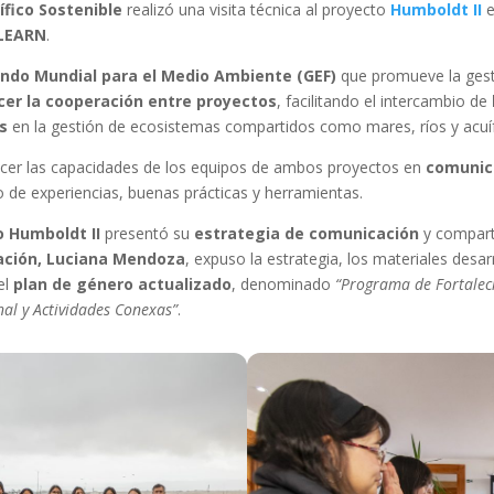
ífico Sostenible
realizó una visita técnica al proyecto
Humboldt II
:LEARN
.
ndo Mundial para el Medio Ambiente (GEF)
que promueve la gest
cer la cooperación entre proyectos
, facilitando el intercambio de
s
en la gestión de ecosistemas compartidos como mares, ríos y acuí
ecer las capacidades de los equipos de ambos proyectos en
comunica
o de experiencias, buenas prácticas y herramientas.
 Humboldt II
presentó su
estrategia de comunicación
y compart
cación, Luciana Mendoza
, expuso la estrategia, los materiales desar
el
plan de género actualizado
, denominado
“Programa de Fortaleci
nal y Actividades Conexas”
.