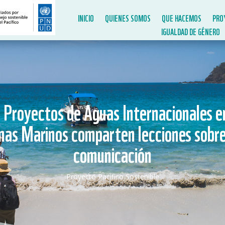
INICIO
QUIENES SOMOS
QUE HACEMOS
PRO
IGUALDAD DE GÉNERO
: Proyectos de Aguas Internacionales e
mas Marinos comparten lecciones sobre
comunicación
Proyecto Pacífico Sostenible