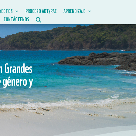
YECTOS
PROCESO ADT/PAE
APRENDIZAJE
CONTÁCTENOS
n Grandes
 género y