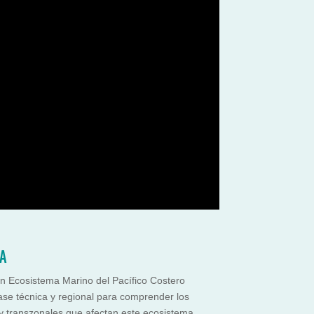
CA
an Ecosistema Marino del Pacífico Costero
e técnica y regional para comprender los
y transzonales que afectan este ecosistema