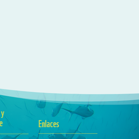
 y
e
Enlaces