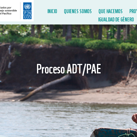
INICIO
QUIENES SOMOS
QUE HACEMOS
PRO
IGUALDAD DE GÉNERO
Proceso ADT/PAE